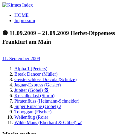
Zum
Inhalt
Kirmes
Tourpläne
HOME
springen
Index
und
Impressum
Beschickerlisten
der
🟢 11.09.2009 – 21.09.2009 Herbst-Dippemess
letzten
Frankfurt am Main
Jahre
11. September 2009
Alpha 1 (Peeters)
Break Dancer (Müller)
Geisterschloss Dracula (Schütze)
Jaguar-Express (Geisler)
Jupiter (Göbel) 🎡
Kristallpalast (Sturm)
Piratenfluss (Heitmann-Schneider)
Super Rutsche (Göbel) 2
Toboggan (Fischer)
Wellenflug (Roie)
Wilde Maus (Eberhard & Göbel) 🎢