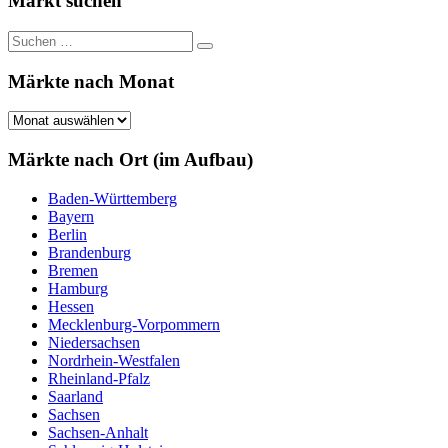
Markt suchen
Suchen
Suchen
nach:
Märkte nach Monat
Märkte
nach
Monat
Märkte nach Ort (im Aufbau)
Baden-Württemberg
Bayern
Berlin
Brandenburg
Bremen
Hamburg
Hessen
Mecklenburg-Vorpommern
Niedersachsen
Nordrhein-Westfalen
Rheinland-Pfalz
Saarland
Sachsen
Sachsen-Anhalt