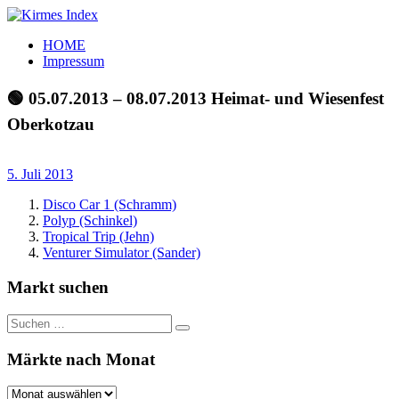
Zum
Inhalt
Kirmes
Tourpläne
HOME
springen
Index
und
Impressum
Beschickerlisten
der
🟢 05.07.2013 – 08.07.2013 Heimat- und Wiesenfest
letzten
Oberkotzau
Jahre
5. Juli 2013
Disco Car 1 (Schramm)
Polyp (Schinkel)
Tropical Trip (Jehn)
Venturer Simulator (Sander)
Markt suchen
Suchen
Suchen
nach:
Märkte nach Monat
Märkte