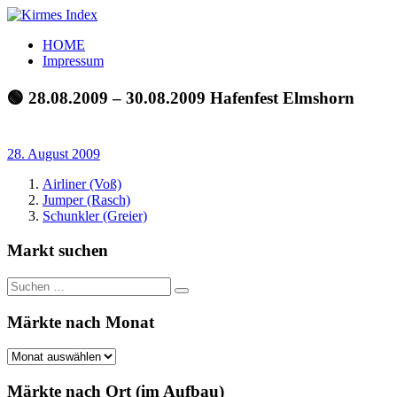
Zum
Inhalt
Kirmes
Tourpläne
HOME
springen
Index
und
Impressum
Beschickerlisten
der
🟢 28.08.2009 – 30.08.2009 Hafenfest Elmshorn
letzten
Jahre
28. August 2009
Airliner (Voß)
Jumper (Rasch)
Schunkler (Greier)
Markt suchen
Suchen
Suchen
nach:
Märkte nach Monat
Märkte
nach
Monat
Märkte nach Ort (im Aufbau)