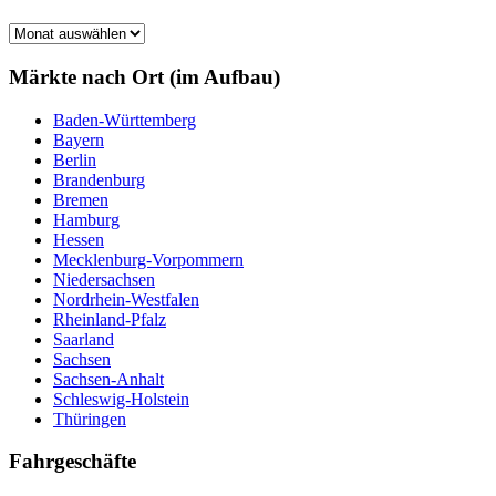
Märkte
nach
Monat
Märkte nach Ort (im Aufbau)
Baden-Württemberg
Bayern
Berlin
Brandenburg
Bremen
Hamburg
Hessen
Mecklenburg-Vorpommern
Niedersachsen
Nordrhein-Westfalen
Rheinland-Pfalz
Saarland
Sachsen
Sachsen-Anhalt
Schleswig-Holstein
Thüringen
Fahrgeschäfte