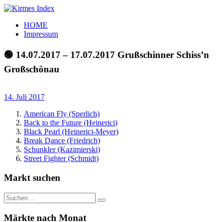
Zum
Inhalt
Kirmes
Tourpläne
HOME
springen
Index
und
Impressum
Beschickerlisten
der
🟢 14.07.2017 – 17.07.2017 Grußschinner Schiss’n
letzten
Großschönau
Jahre
14. Juli 2017
American Fly (Sperlich)
Back to the Future (Heinerici)
Black Pearl (Heinerici-Meyer)
Break Dance (Friedrich)
Schunkler (Kazimierski)
Street Fighter (Schmidt)
Markt suchen
Suchen
Suchen
nach:
Märkte nach Monat