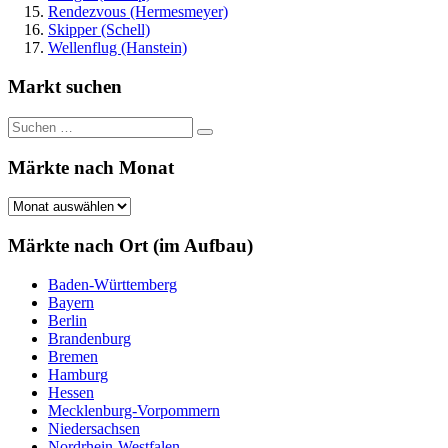
Rendezvous (Hermesmeyer)
Skipper (Schell)
Wellenflug (Hanstein)
Markt suchen
Suchen
Suchen
nach:
Märkte nach Monat
Märkte
nach
Monat
Märkte nach Ort (im Aufbau)
Baden-Württemberg
Bayern
Berlin
Brandenburg
Bremen
Hamburg
Hessen
Mecklenburg-Vorpommern
Niedersachsen
Nordrhein-Westfalen