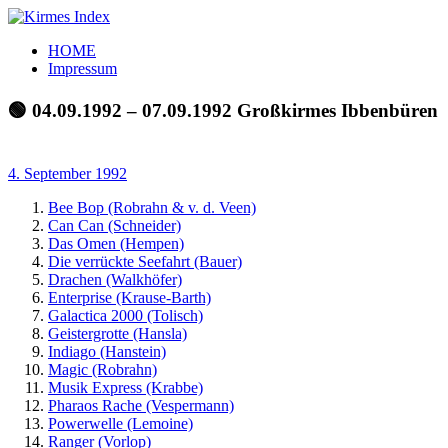
Zum
Inhalt
Kirmes
Tourpläne
HOME
springen
Index
und
Impressum
Beschickerlisten
der
🟢 04.09.1992 – 07.09.1992 Großkirmes Ibbenbüren
letzten
Jahre
4. September 1992
Bee Bop (Robrahn & v. d. Veen)
Can Can (Schneider)
Das Omen (Hempen)
Die verrückte Seefahrt (Bauer)
Drachen (Walkhöfer)
Enterprise (Krause-Barth)
Galactica 2000 (Tolisch)
Geistergrotte (Hansla)
Indiago (Hanstein)
Magic (Robrahn)
Musik Express (Krabbe)
Pharaos Rache (Vespermann)
Powerwelle (Lemoine)
Ranger (Vorlop)