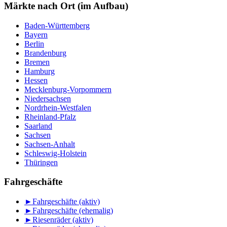
Monat
Märkte nach Ort (im Aufbau)
Baden-Württemberg
Bayern
Berlin
Brandenburg
Bremen
Hamburg
Hessen
Mecklenburg-Vorpommern
Niedersachsen
Nordrhein-Westfalen
Rheinland-Pfalz
Saarland
Sachsen
Sachsen-Anhalt
Schleswig-Holstein
Thüringen
Fahrgeschäfte
►
Fahrgeschäfte (aktiv)
►
Fahrgeschäfte (ehemalig)
►
Riesenräder (aktiv)