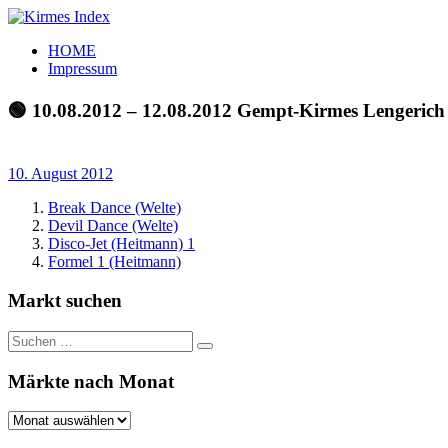
Zum
Inhalt
Kirmes
Tourpläne
HOME
springen
Index
und
Impressum
Beschickerlisten
der
🟢 10.08.2012 – 12.08.2012 Gempt-Kirmes Lengerich
letzten
Jahre
10. August 2012
Break Dance (Welte)
Devil Dance (Welte)
Disco-Jet (Heitmann) 1
Formel 1 (Heitmann)
Markt suchen
Suchen
Suchen
nach:
Märkte nach Monat
Märkte
nach