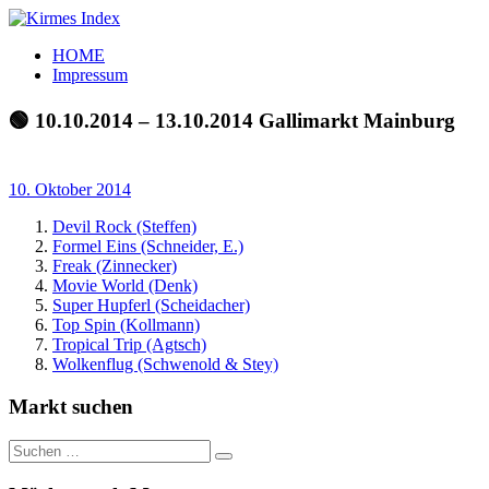
Zum
Inhalt
Kirmes
Tourpläne
HOME
springen
Index
und
Impressum
Beschickerlisten
der
🟢 10.10.2014 – 13.10.2014 Gallimarkt Mainburg
letzten
Jahre
10. Oktober 2014
Devil Rock (Steffen)
Formel Eins (Schneider, E.)
Freak (Zinnecker)
Movie World (Denk)
Super Hupferl (Scheidacher)
Top Spin (Kollmann)
Tropical Trip (Agtsch)
Wolkenflug (Schwenold & Stey)
Markt suchen
Suchen
Suchen
nach: