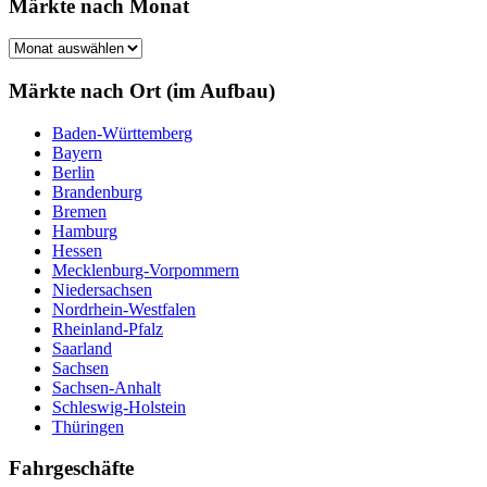
Märkte nach Monat
Märkte
nach
Monat
Märkte nach Ort (im Aufbau)
Baden-Württemberg
Bayern
Berlin
Brandenburg
Bremen
Hamburg
Hessen
Mecklenburg-Vorpommern
Niedersachsen
Nordrhein-Westfalen
Rheinland-Pfalz
Saarland
Sachsen
Sachsen-Anhalt
Schleswig-Holstein
Thüringen
Fahrgeschäfte