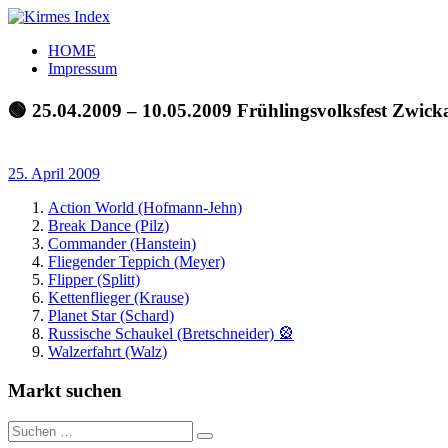
Zum
Inhalt
Kirmes
Tourpläne
HOME
springen
Index
und
Impressum
Beschickerlisten
der
🟢 25.04.2009 – 10.05.2009 Frühlingsvolksfest Zwick
letzten
Jahre
25. April 2009
Action World (Hofmann-Jehn)
Break Dance (Pilz)
Commander (Hanstein)
Fliegender Teppich (Meyer)
Flipper (Splitt)
Kettenflieger (Krause)
Planet Star (Schard)
Russische Schaukel (Bretschneider) 🎡
Walzerfahrt (Walz)
Markt suchen
Suchen
Suchen
nach: