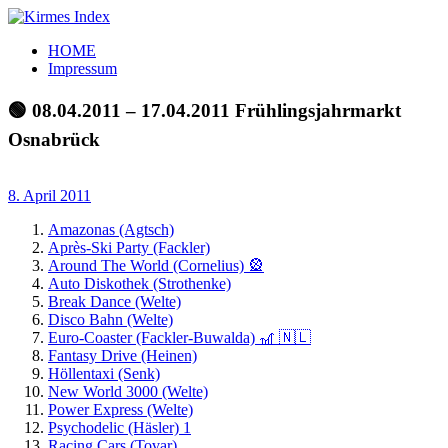
Zum
Inhalt
Kirmes
Tourpläne
HOME
springen
Index
und
Impressum
Beschickerlisten
der
🟢 08.04.2011 – 17.04.2011 Frühlingsjahrmarkt
letzten
Osnabrück
Jahre
8. April 2011
Amazonas (Agtsch)
Après-Ski Party (Fackler)
Around The World (Cornelius) 🎡
Auto Diskothek (Strothenke)
Break Dance (Welte)
Disco Bahn (Welte)
Euro-Coaster (Fackler-Buwalda) 🎢 🇳🇱
Fantasy Drive (Heinen)
Höllentaxi (Senk)
New World 3000 (Welte)
Power Express (Welte)
Psychodelic (Häsler) 1
Racing Cars (Tovar)