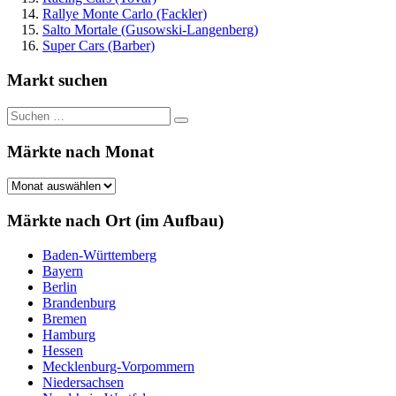
Rallye Monte Carlo (Fackler)
Salto Mortale (Gusowski-Langenberg)
Super Cars (Barber)
Markt suchen
Suchen
Suchen
nach:
Märkte nach Monat
Märkte
nach
Monat
Märkte nach Ort (im Aufbau)
Baden-Württemberg
Bayern
Berlin
Brandenburg
Bremen
Hamburg
Hessen
Mecklenburg-Vorpommern
Niedersachsen