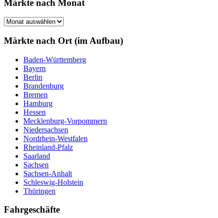
Märkte nach Monat
Märkte
nach
Monat
Märkte nach Ort (im Aufbau)
Baden-Württemberg
Bayern
Berlin
Brandenburg
Bremen
Hamburg
Hessen
Mecklenburg-Vorpommern
Niedersachsen
Nordrhein-Westfalen
Rheinland-Pfalz
Saarland
Sachsen
Sachsen-Anhalt
Schleswig-Holstein
Thüringen
Fahrgeschäfte