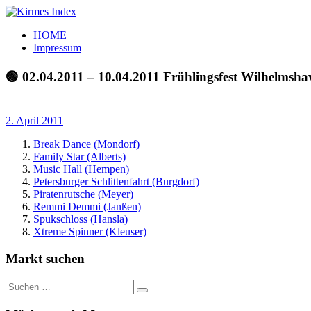
Zum
Inhalt
Kirmes
Tourpläne
HOME
springen
Index
und
Impressum
Beschickerlisten
der
🟢 02.04.2011 – 10.04.2011 Frühlingsfest Wilhelmsha
letzten
Jahre
2. April 2011
Break Dance (Mondorf)
Family Star (Alberts)
Music Hall (Hempen)
Petersburger Schlittenfahrt (Burgdorf)
Piratenrutsche (Meyer)
Remmi Demmi (Janßen)
Spukschloss (Hansla)
Xtreme Spinner (Kleuser)
Markt suchen
Suchen
Suchen
nach: