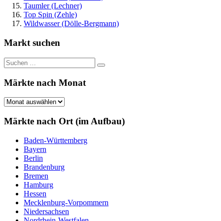
Taumler (Lechner)
Top Spin (Zehle)
Wildwasser (Dölle-Bergmann)
Markt suchen
Suchen
Suchen
nach:
Märkte nach Monat
Märkte
nach
Monat
Märkte nach Ort (im Aufbau)
Baden-Württemberg
Bayern
Berlin
Brandenburg
Bremen
Hamburg
Hessen
Mecklenburg-Vorpommern
Niedersachsen
Nordrhein-Westfalen