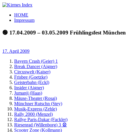
Zum
Inhalt
Kirmes
Tourpläne
HOME
springen
Index
und
Impressum
Beschickerlisten
der
🟢 17.04.2009 – 03.05.2009 Frühlingsfest München
letzten
Jahre
17. April 2009
Bayern Crash (Geier) 1
Break Dancer (Aigner)
Circuswelt (Kaiser)
Frisbee (Goetzke)
Geisterbahn (Eckl)
Insider (Aigner)
Jumanji (Haas)
Mäuse-Theater (Rosai)
Münchner Rutschn (Stey)
Musik-Express (Zehle)
Rally 2000 (Menzel)
Rallye Paris-Dakar (Fackler)
Riesenrad (Willenborg) 3 🎡
Scooter Zone (Kollmann)