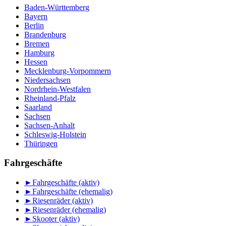
Baden-Württemberg
Bayern
Berlin
Brandenburg
Bremen
Hamburg
Hessen
Mecklenburg-Vorpommern
Niedersachsen
Nordrhein-Westfalen
Rheinland-Pfalz
Saarland
Sachsen
Sachsen-Anhalt
Schleswig-Holstein
Thüringen
Fahrgeschäfte
►
Fahrgeschäfte (aktiv)
►
Fahrgeschäfte (ehemalig)
►
Riesenräder (aktiv)
►
Riesenräder (ehemalig)
►
Skooter (aktiv)