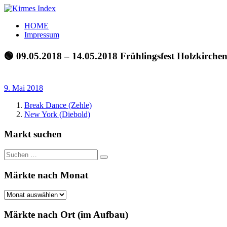
Zum
Inhalt
Kirmes
Tourpläne
HOME
springen
Index
und
Impressum
Beschickerlisten
der
🟢 09.05.2018 – 14.05.2018 Frühlingsfest Holzkirche
letzten
Jahre
9. Mai 2018
Break Dance (Zehle)
New York (Diebold)
Markt suchen
Suchen
Suchen
nach:
Märkte nach Monat
Märkte
nach
Monat
Märkte nach Ort (im Aufbau)