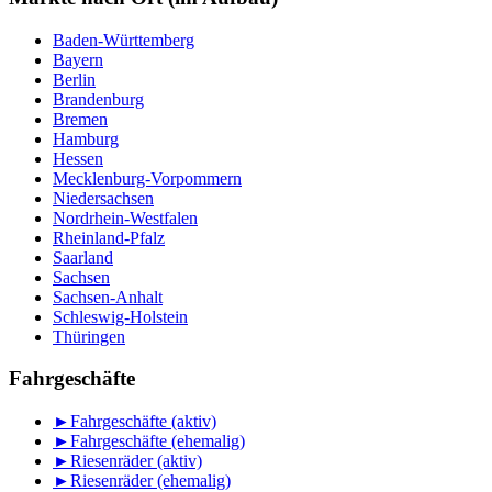
Baden-Württemberg
Bayern
Berlin
Brandenburg
Bremen
Hamburg
Hessen
Mecklenburg-Vorpommern
Niedersachsen
Nordrhein-Westfalen
Rheinland-Pfalz
Saarland
Sachsen
Sachsen-Anhalt
Schleswig-Holstein
Thüringen
Fahrgeschäfte
►
Fahrgeschäfte (aktiv)
►
Fahrgeschäfte (ehemalig)
►
Riesenräder (aktiv)
►
Riesenräder (ehemalig)