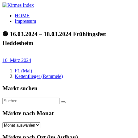
Zum
Inhalt
Kirmes
Tourpläne
HOME
springen
Index
und
Impressum
Beschickerlisten
der
🟢 16.03.2024 – 18.03.2024 Frühlingsfest
letzten
Heddesheim
Jahre
16. März 2024
F1 (Mai)
Kettenflieger (Remmele)
Markt suchen
Suchen
Suchen
nach:
Märkte nach Monat
Märkte
nach
Monat
Märkte nach Ort (im Aufbau)