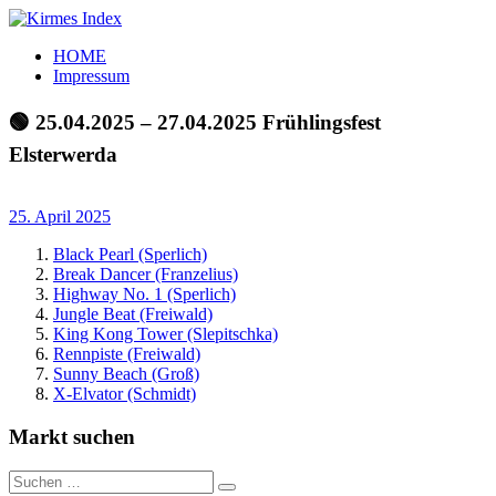
Zum
Inhalt
Kirmes
Tourpläne
HOME
springen
Index
und
Impressum
Beschickerlisten
der
🟢 25.04.2025 – 27.04.2025 Frühlingsfest
letzten
Elsterwerda
Jahre
25. April 2025
Black Pearl (Sperlich)
Break Dancer (Franzelius)
Highway No. 1 (Sperlich)
Jungle Beat (Freiwald)
King Kong Tower (Slepitschka)
Rennpiste (Freiwald)
Sunny Beach (Groß)
X-Elvator (Schmidt)
Markt suchen
Suchen
Suchen