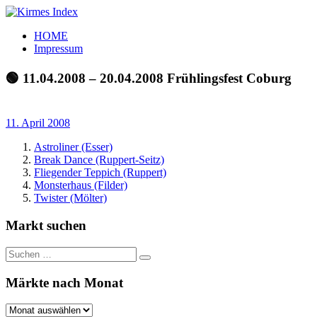
Zum
Inhalt
Kirmes
Tourpläne
HOME
springen
Index
und
Impressum
Beschickerlisten
der
🟢 11.04.2008 – 20.04.2008 Frühlingsfest Coburg
letzten
Jahre
11. April 2008
Astroliner (Esser)
Break Dance (Ruppert-Seitz)
Fliegender Teppich (Ruppert)
Monsterhaus (Filder)
Twister (Mölter)
Markt suchen
Suchen
Suchen
nach:
Märkte nach Monat
Märkte