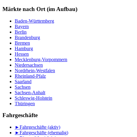
nach
Monat
Märkte nach Ort (im Aufbau)
Baden-Württemberg
Bayern
Berlin
Brandenburg
Bremen
Hamburg
Hessen
Mecklenburg-Vorpommern
Niedersachsen
Nordrhein-Westfalen
Rheinland-Pfalz
Saarland
Sachsen
Sachsen-Anhalt
Schleswig-Holstein
Thüringen
Fahrgeschäfte
►
Fahrgeschäfte (aktiv)
►
Fahrgeschäfte (ehemalig)