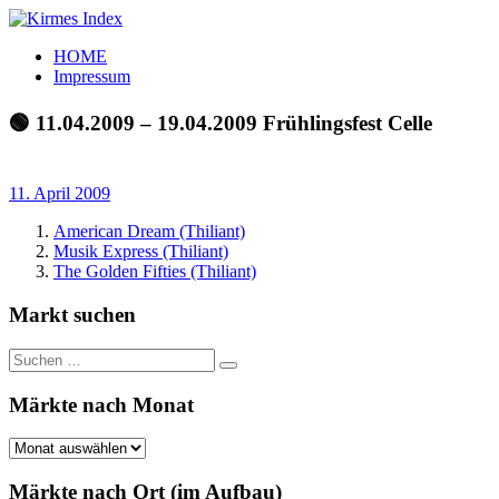
Zum
Inhalt
Kirmes
Tourpläne
HOME
springen
Index
und
Impressum
Beschickerlisten
der
🟢 11.04.2009 – 19.04.2009 Frühlingsfest Celle
letzten
Jahre
11. April 2009
American Dream (Thiliant)
Musik Express (Thiliant)
The Golden Fifties (Thiliant)
Markt suchen
Suchen
Suchen
nach:
Märkte nach Monat
Märkte
nach
Monat
Märkte nach Ort (im Aufbau)