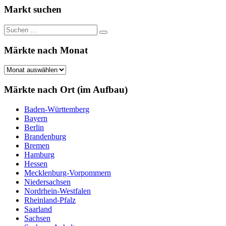
Markt suchen
Suchen
Suchen
nach:
Märkte nach Monat
Märkte
nach
Monat
Märkte nach Ort (im Aufbau)
Baden-Württemberg
Bayern
Berlin
Brandenburg
Bremen
Hamburg
Hessen
Mecklenburg-Vorpommern
Niedersachsen
Nordrhein-Westfalen
Rheinland-Pfalz
Saarland
Sachsen