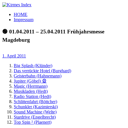
Zum
Inhalt
Kirmes
Tourpläne
HOME
springen
Index
und
Impressum
Beschickerlisten
der
🟢 01.04.2011 – 25.04.2011 Frühjahrsmesse
letzten
Magdeburg
Jahre
1. April 2011
Big Splash (Klünder)
Das verrückte Hotel (Burghard)
Geisterbahn (Hahnemann)
Jupiter (Göbel) 🎡
Magic (Herrmann)
Musikladen (Hedt)
Radio Station (Hedt)
Schlittenfahrt (Böttcher)
Schunkler (Kazimierski)
Sound Machine (Welte)
Stardrive (Engelbrecht)
Top Spin ² (Plaenert)