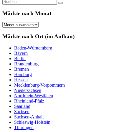
Suchen
Suchen
nach:
Märkte nach Monat
Märkte
nach
Monat
Märkte nach Ort (im Aufbau)
Baden-Württemberg
Bayern
Berlin
Brandenburg
Bremen
Hamburg
Hessen
Mecklenburg-Vorpommern
Niedersachsen
Nordrhein-Westfalen
Rheinland-Pfalz
Saarland
Sachsen
Sachsen-Anhalt
Schleswig-Holstein
Thüringen