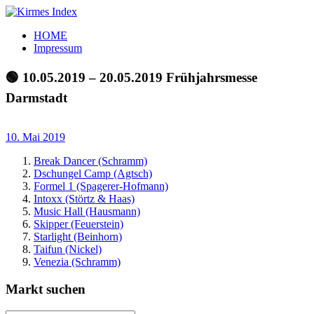
Zum
Inhalt
Kirmes
Tourpläne
HOME
springen
Index
und
Impressum
Beschickerlisten
der
🟢 10.05.2019 – 20.05.2019 Frühjahrsmesse
letzten
Darmstadt
Jahre
10. Mai 2019
Break Dancer (Schramm)
Dschungel Camp (Agtsch)
Formel 1 (Spagerer-Hofmann)
Intoxx (Störtz & Haas)
Music Hall (Hausmann)
Skipper (Feuerstein)
Starlight (Beinhorn)
Taifun (Nickel)
Venezia (Schramm)
Markt suchen