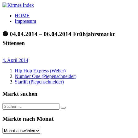
Zum
Inhalt
Kirmes
Tourpläne
HOME
springen
Index
und
Impressum
Beschickerlisten
der
🟢 04.04.2014 – 06.04.2014 Frühjahrsmarkt
letzten
Sittensen
Jahre
4. April 2014
Hip Hop Express (Weber)
Number One (Piepenschneider)
Starlift (Piepenschneider)
Markt suchen
Suchen
Suchen
nach:
Märkte nach Monat
Märkte
nach