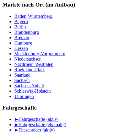
Monat
Märkte nach Ort (im Aufbau)
Baden-Württemberg
Bayern
Berlin
Brandenburg
Bremen
Hamburg
Hessen
Mecklenburg-Vorpommern
Niedersachsen
Nordrhein-Westfalen
Rheinland-Pfalz
Saarland
Sachsen
Sachsen-Anhalt
Schleswig-Holstein
Thüringen
Fahrgeschäfte
►
Fahrgeschäfte (aktiv)
►
Fahrgeschäfte (ehemalig)
►
Riesenräder (aktiv)