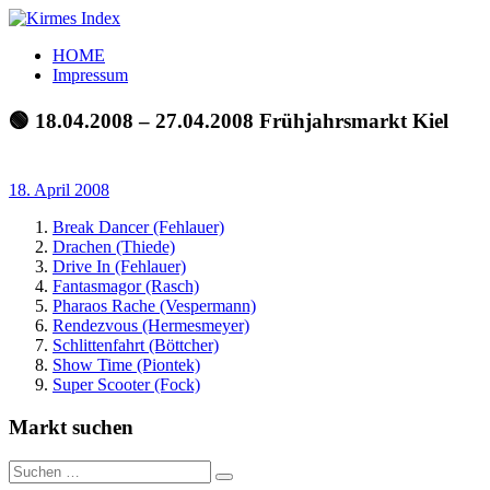
Zum
Inhalt
Kirmes
Tourpläne
HOME
springen
Index
und
Impressum
Beschickerlisten
der
🟢 18.04.2008 – 27.04.2008 Frühjahrsmarkt Kiel
letzten
Jahre
18. April 2008
Break Dancer (Fehlauer)
Drachen (Thiede)
Drive In (Fehlauer)
Fantasmagor (Rasch)
Pharaos Rache (Vespermann)
Rendezvous (Hermesmeyer)
Schlittenfahrt (Böttcher)
Show Time (Piontek)
Super Scooter (Fock)
Markt suchen
Suchen
Suchen
nach: