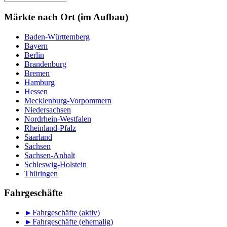
nach
Monat
Märkte nach Ort (im Aufbau)
Baden-Württemberg
Bayern
Berlin
Brandenburg
Bremen
Hamburg
Hessen
Mecklenburg-Vorpommern
Niedersachsen
Nordrhein-Westfalen
Rheinland-Pfalz
Saarland
Sachsen
Sachsen-Anhalt
Schleswig-Holstein
Thüringen
Fahrgeschäfte
►
Fahrgeschäfte (aktiv)
►
Fahrgeschäfte (ehemalig)