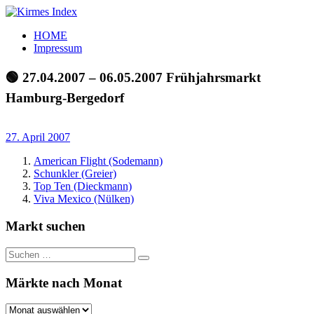
Zum
Inhalt
Kirmes
Tourpläne
HOME
springen
Index
und
Impressum
Beschickerlisten
der
🟢 27.04.2007 – 06.05.2007 Frühjahrsmarkt
letzten
Hamburg-Bergedorf
Jahre
27. April 2007
American Flight (Sodemann)
Schunkler (Greier)
Top Ten (Dieckmann)
Viva Mexico (Nülken)
Markt suchen
Suchen
Suchen
nach:
Märkte nach Monat
Märkte