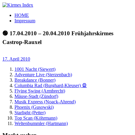
Zum
Inhalt
Kirmes
Tourpläne
HOME
springen
Index
und
Impressum
Beschickerlisten
der
🟢 17.04.2010 – 20.04.2010 Frühjahrskirmes
letzten
Castrop-Rauxel
Jahre
17. April 2010
1001 Nacht (Siewert)
Adventure Live (Sterzenbach)
Breakdance (Bonner)
Columbia Rad (Burghard-Kleuser) 🎡
Flying Swing (Armbrecht)
Mäuse-Stadt (Zündorf)
Musik Express (Noack-Ahrend)
Phoenix (Gusowski)
Starlight (Petter)
Top Scan (Köhrmann)
Weltenbummler (Hartmann)