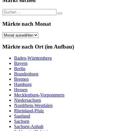
Markt suchen
Suchen
Suchen
nach:
Märkte nach Monat
Märkte
nach
Monat
Märkte nach Ort (im Aufbau)
Baden-Württemberg
Bayern
Berlin
Brandenburg
Bremen
Hamburg
Hessen
Mecklenburg-Vorpommern
Niedersachsen
Nordrhein-Westfalen
Rheinland-Pfalz
Saarland
Sachsen
Sachsen-Anhalt