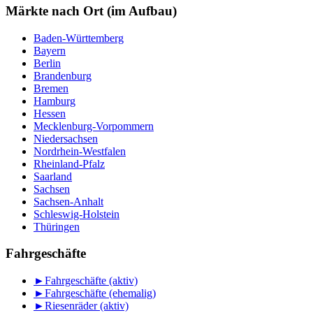
Monat
Märkte nach Ort (im Aufbau)
Baden-Württemberg
Bayern
Berlin
Brandenburg
Bremen
Hamburg
Hessen
Mecklenburg-Vorpommern
Niedersachsen
Nordrhein-Westfalen
Rheinland-Pfalz
Saarland
Sachsen
Sachsen-Anhalt
Schleswig-Holstein
Thüringen
Fahrgeschäfte
►
Fahrgeschäfte (aktiv)
►
Fahrgeschäfte (ehemalig)
►
Riesenräder (aktiv)