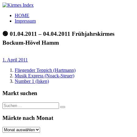
Zum
Inhalt
Kirmes
Tourpläne
HOME
springen
Index
und
Impressum
Beschickerlisten
der
🟢 01.04.2011 – 04.04.2011 Frühjahrskirmes
letzten
Bockum-Hövel Hamm
Jahre
1. April 2011
Fliegender Teppich (Hartmann)
Musik Express (Noack-Steuer)
Number 1 (Isken)
Markt suchen
Suchen
Suchen
nach:
Märkte nach Monat
Märkte
nach