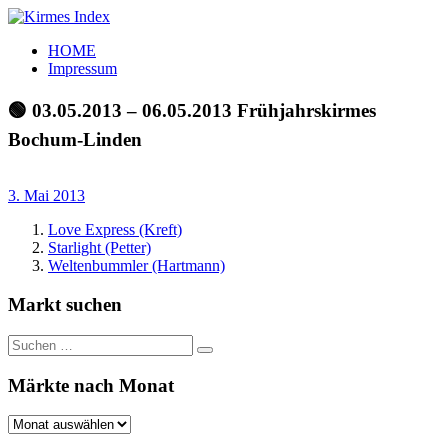
Zum
Inhalt
Kirmes
Tourpläne
HOME
springen
Index
und
Impressum
Beschickerlisten
der
🟢 03.05.2013 – 06.05.2013 Frühjahrskirmes
letzten
Bochum-Linden
Jahre
3. Mai 2013
Love Express (Kreft)
Starlight (Petter)
Weltenbummler (Hartmann)
Markt suchen
Suchen
Suchen
nach:
Märkte nach Monat
Märkte
nach