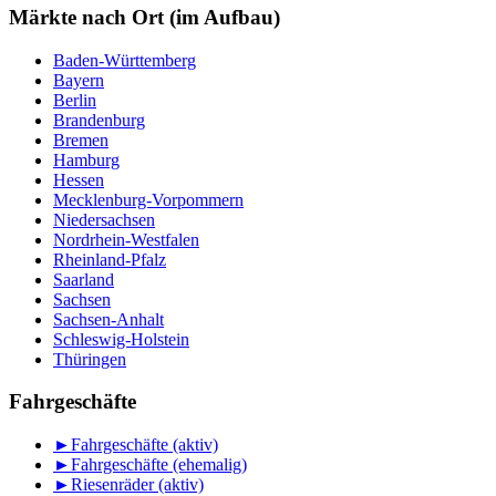
Monat
Märkte nach Ort (im Aufbau)
Baden-Württemberg
Bayern
Berlin
Brandenburg
Bremen
Hamburg
Hessen
Mecklenburg-Vorpommern
Niedersachsen
Nordrhein-Westfalen
Rheinland-Pfalz
Saarland
Sachsen
Sachsen-Anhalt
Schleswig-Holstein
Thüringen
Fahrgeschäfte
►
Fahrgeschäfte (aktiv)
►
Fahrgeschäfte (ehemalig)
►
Riesenräder (aktiv)