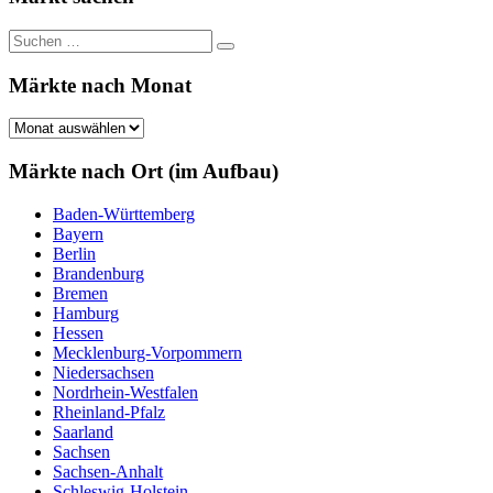
Suchen
Suchen
nach:
Märkte nach Monat
Märkte
nach
Monat
Märkte nach Ort (im Aufbau)
Baden-Württemberg
Bayern
Berlin
Brandenburg
Bremen
Hamburg
Hessen
Mecklenburg-Vorpommern
Niedersachsen
Nordrhein-Westfalen
Rheinland-Pfalz
Saarland
Sachsen
Sachsen-Anhalt
Schleswig-Holstein