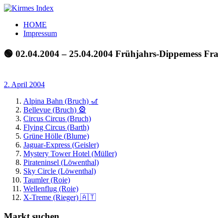
Zum
Inhalt
Kirmes
Tourpläne
HOME
springen
Index
und
Impressum
Beschickerlisten
der
🟢 02.04.2004 – 25.04.2004 Frühjahrs-Dippemess Fr
letzten
Jahre
2. April 2004
Alpina Bahn (Bruch) 🎢
Bellevue (Bruch) 🎡
Circus Circus (Bruch)
Flying Circus (Barth)
Grüne Hölle (Blume)
Jaguar-Express (Geisler)
Mystery Tower Hotel (Müller)
Pirateninsel (Löwenthal)
Sky Circle (Löwenthal)
Taumler (Roie)
Wellenflug (Roie)
X-Treme (Rieger) 🇦🇹
Markt suchen