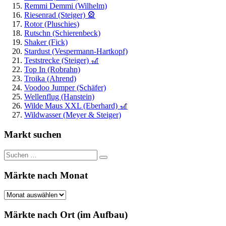
Remmi Demmi (Wilhelm)
Riesenrad (Steiger) 🎡
Rotor (Pluschies)
Rutschn (Schierenbeck)
Shaker (Fick)
Stardust (Vespermann-Hartkopf)
Teststrecke (Steiger) 🎢
Top In (Robrahn)
Troika (Ahrend)
Voodoo Jumper (Schäfer)
Wellenflug (Hanstein)
Wilde Maus XXL (Eberhard) 🎢
Wildwasser (Meyer & Steiger)
Markt suchen
Suchen
Suchen
nach:
Märkte nach Monat
Märkte
nach
Monat
Märkte nach Ort (im Aufbau)