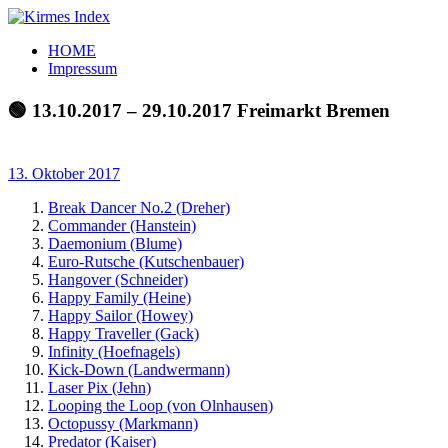
Zum
Inhalt
Kirmes
Tourpläne
HOME
springen
Index
und
Impressum
Beschickerlisten
der
🟢 13.10.2017 – 29.10.2017 Freimarkt Bremen
letzten
Jahre
13. Oktober 2017
Break Dancer No.2 (Dreher)
Commander (Hanstein)
Daemonium (Blume)
Euro-Rutsche (Kutschenbauer)
Hangover (Schneider)
Happy Family (Heine)
Happy Sailor (Howey)
Happy Traveller (Gack)
Infinity (Hoefnagels)
Kick-Down (Landwermann)
Laser Pix (Jehn)
Looping the Loop (von Olnhausen)
Octopussy (Markmann)
Predator (Kaiser)