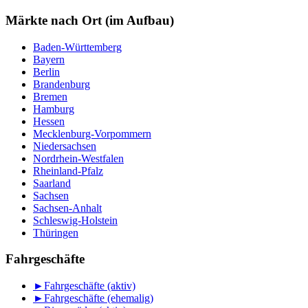
nach
Monat
Märkte nach Ort (im Aufbau)
Baden-Württemberg
Bayern
Berlin
Brandenburg
Bremen
Hamburg
Hessen
Mecklenburg-Vorpommern
Niedersachsen
Nordrhein-Westfalen
Rheinland-Pfalz
Saarland
Sachsen
Sachsen-Anhalt
Schleswig-Holstein
Thüringen
Fahrgeschäfte
►
Fahrgeschäfte (aktiv)
►
Fahrgeschäfte (ehemalig)