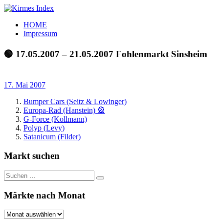
Zum
Inhalt
Kirmes
Tourpläne
HOME
springen
Index
und
Impressum
Beschickerlisten
der
🟢 17.05.2007 – 21.05.2007 Fohlenmarkt Sinsheim
letzten
Jahre
17. Mai 2007
Bumper Cars (Seitz & Lowinger)
Europa-Rad (Hanstein) 🎡
G-Force (Kollmann)
Polyp (Levy)
Satanicum (Filder)
Markt suchen
Suchen
Suchen
nach:
Märkte nach Monat
Märkte