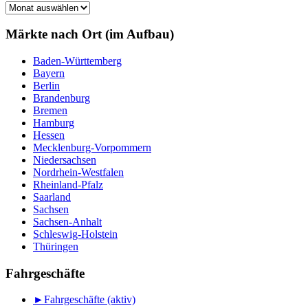
Märkte
nach
Monat
Märkte nach Ort (im Aufbau)
Baden-Württemberg
Bayern
Berlin
Brandenburg
Bremen
Hamburg
Hessen
Mecklenburg-Vorpommern
Niedersachsen
Nordrhein-Westfalen
Rheinland-Pfalz
Saarland
Sachsen
Sachsen-Anhalt
Schleswig-Holstein
Thüringen
Fahrgeschäfte
►
Fahrgeschäfte (aktiv)