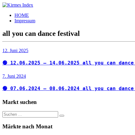
Zum
Inhalt
Kirmes
Tourpläne
HOME
springen
Index
und
Impressum
Beschickerlisten
der
all you can dance festival
letzten
Jahre
12. Juni 2025
🟢 12.06.2025 – 14.06.2025 all you can dance
7. Juni 2024
🟢 07.06.2024 – 08.06.2024 all you can dance
Markt suchen
Suchen
Suchen
nach:
Märkte nach Monat