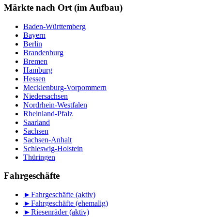
Monat
Märkte nach Ort (im Aufbau)
Baden-Württemberg
Bayern
Berlin
Brandenburg
Bremen
Hamburg
Hessen
Mecklenburg-Vorpommern
Niedersachsen
Nordrhein-Westfalen
Rheinland-Pfalz
Saarland
Sachsen
Sachsen-Anhalt
Schleswig-Holstein
Thüringen
Fahrgeschäfte
►
Fahrgeschäfte (aktiv)
►
Fahrgeschäfte (ehemalig)
►
Riesenräder (aktiv)