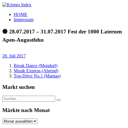
Zum
Inhalt
Kirmes
Tourpläne
HOME
springen
Index
und
Impressum
Beschickerlisten
der
🟢 28.07.2017 – 31.07.2017 Fest der 1000 Laternen
letzten
Apen-Augustfehn
Jahre
28. Juli 2017
Break Dance (Mondorf)
Musik Express (Ahrend)
Top-Drive No.1 (Mantau)
Markt suchen
Suchen
Suchen
nach:
Märkte nach Monat
Märkte
nach