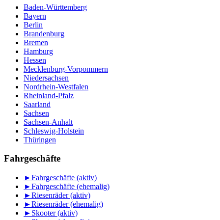
Baden-Württemberg
Bayern
Berlin
Brandenburg
Bremen
Hamburg
Hessen
Mecklenburg-Vorpommern
Niedersachsen
Nordrhein-Westfalen
Rheinland-Pfalz
Saarland
Sachsen
Sachsen-Anhalt
Schleswig-Holstein
Thüringen
Fahrgeschäfte
►
Fahrgeschäfte (aktiv)
►
Fahrgeschäfte (ehemalig)
►
Riesenräder (aktiv)
►
Riesenräder (ehemalig)
►
Skooter (aktiv)