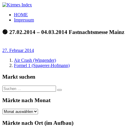
Zum
Inhalt
Kirmes
Tourpläne
HOME
springen
Index
und
Impressum
Beschickerlisten
der
🟢 27.02.2014 – 04.03.2014 Fastnachtsmesse Mainz
letzten
Jahre
27. Februar 2014
Air Crash (Wingender)
Formel 1 (Spagerer-Hofmann)
Markt suchen
Suchen
Suchen
nach:
Märkte nach Monat
Märkte
nach
Monat
Märkte nach Ort (im Aufbau)