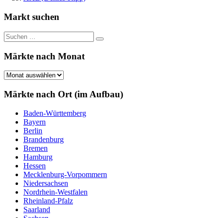
Markt suchen
Suchen
Suchen
nach:
Märkte nach Monat
Märkte
nach
Monat
Märkte nach Ort (im Aufbau)
Baden-Württemberg
Bayern
Berlin
Brandenburg
Bremen
Hamburg
Hessen
Mecklenburg-Vorpommern
Niedersachsen
Nordrhein-Westfalen
Rheinland-Pfalz
Saarland