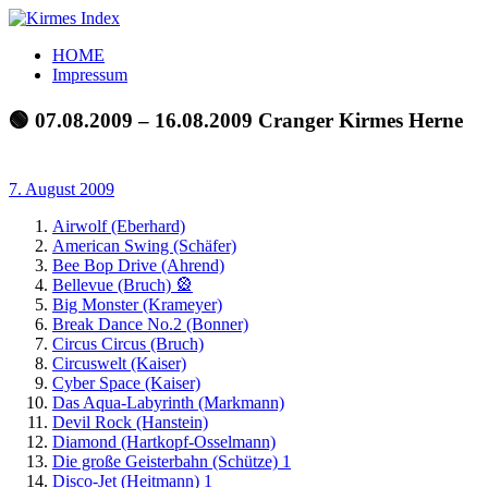
Zum
Inhalt
Kirmes
Tourpläne
HOME
springen
Index
und
Impressum
Beschickerlisten
der
🟢 07.08.2009 – 16.08.2009 Cranger Kirmes Herne
letzten
Jahre
7. August 2009
Airwolf (Eberhard)
American Swing (Schäfer)
Bee Bop Drive (Ahrend)
Bellevue (Bruch) 🎡
Big Monster (Krameyer)
Break Dance No.2 (Bonner)
Circus Circus (Bruch)
Circuswelt (Kaiser)
Cyber Space (Kaiser)
Das Aqua-Labyrinth (Markmann)
Devil Rock (Hanstein)
Diamond (Hartkopf-Osselmann)
Die große Geisterbahn (Schütze) 1
Disco-Jet (Heitmann) 1