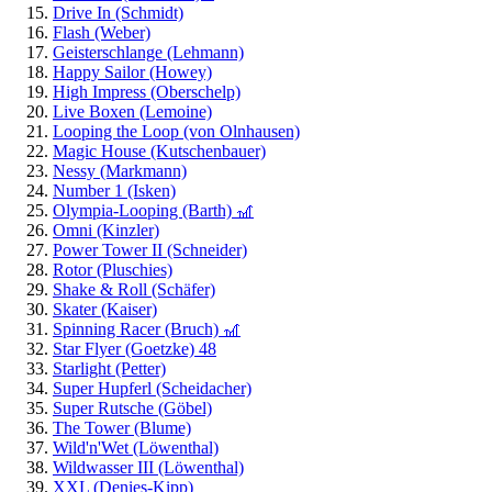
Drive In (Schmidt)
Flash (Weber)
Geisterschlange (Lehmann)
Happy Sailor (Howey)
High Impress (Oberschelp)
Live Boxen (Lemoine)
Looping the Loop (von Olnhausen)
Magic House (Kutschenbauer)
Nessy (Markmann)
Number 1 (Isken)
Olympia-Looping (Barth) 🎢
Omni (Kinzler)
Power Tower II (Schneider)
Rotor (Pluschies)
Shake & Roll (Schäfer)
Skater (Kaiser)
Spinning Racer (Bruch) 🎢
Star Flyer (Goetzke) 48
Starlight (Petter)
Super Hupferl (Scheidacher)
Super Rutsche (Göbel)
The Tower (Blume)
Wild'n'Wet (Löwenthal)
Wildwasser III (Löwenthal)
XXL (Denies-Kipp)