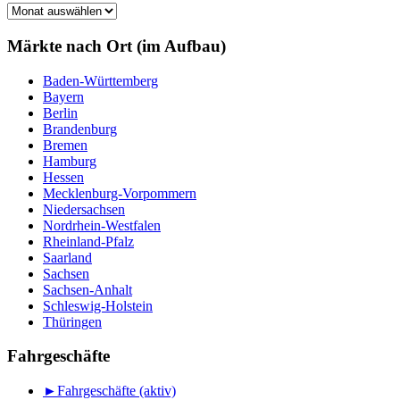
Märkte
nach
Monat
Märkte nach Ort (im Aufbau)
Baden-Württemberg
Bayern
Berlin
Brandenburg
Bremen
Hamburg
Hessen
Mecklenburg-Vorpommern
Niedersachsen
Nordrhein-Westfalen
Rheinland-Pfalz
Saarland
Sachsen
Sachsen-Anhalt
Schleswig-Holstein
Thüringen
Fahrgeschäfte
►
Fahrgeschäfte (aktiv)