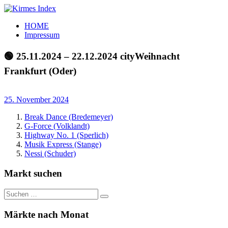
Zum
Inhalt
Kirmes
Tourpläne
HOME
springen
Index
und
Impressum
Beschickerlisten
der
🟢 25.11.2024 – 22.12.2024 cityWeihnacht
letzten
Frankfurt (Oder)
Jahre
25. November 2024
Break Dance (Bredemeyer)
G-Force (Volklandt)
Highway No. 1 (Sperlich)
Musik Express (Stange)
Nessi (Schuder)
Markt suchen
Suchen
Suchen
nach:
Märkte nach Monat