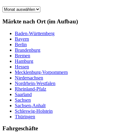
Märkte
nach
Monat
Märkte nach Ort (im Aufbau)
Baden-Württemberg
Bayern
Berlin
Brandenburg
Bremen
Hamburg
Hessen
Mecklenburg-Vorpommern
Niedersachsen
Nordrhein-Westfalen
Rheinland-Pfalz
Saarland
Sachsen
Sachsen-Anhalt
Schleswig-Holstein
Thüringen
Fahrgeschäfte