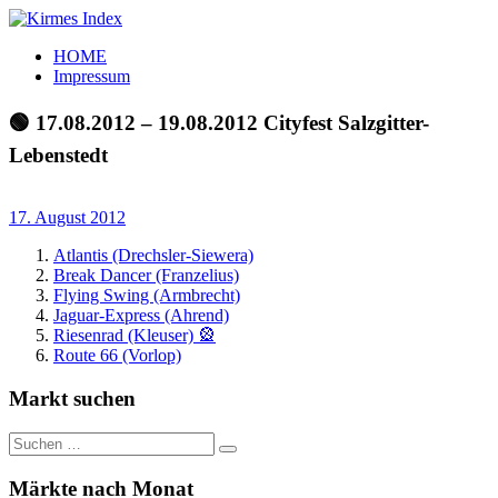
Zum
Inhalt
Kirmes
Tourpläne
HOME
springen
Index
und
Impressum
Beschickerlisten
der
🟢 17.08.2012 – 19.08.2012 Cityfest Salzgitter-
letzten
Lebenstedt
Jahre
17. August 2012
Atlantis (Drechsler-Siewera)
Break Dancer (Franzelius)
Flying Swing (Armbrecht)
Jaguar-Express (Ahrend)
Riesenrad (Kleuser) 🎡
Route 66 (Vorlop)
Markt suchen
Suchen
Suchen
nach:
Märkte nach Monat