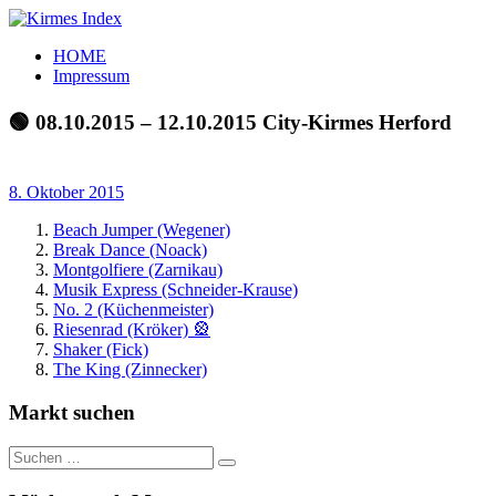
Zum
Inhalt
Kirmes
Tourpläne
HOME
springen
Index
und
Impressum
Beschickerlisten
der
🟢 08.10.2015 – 12.10.2015 City-Kirmes Herford
letzten
Jahre
8. Oktober 2015
Beach Jumper (Wegener)
Break Dance (Noack)
Montgolfiere (Zarnikau)
Musik Express (Schneider-Krause)
No. 2 (Küchenmeister)
Riesenrad (Kröker) 🎡
Shaker (Fick)
The King (Zinnecker)
Markt suchen
Suchen
Suchen
nach: