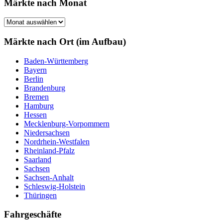
Märkte nach Monat
Märkte
nach
Monat
Märkte nach Ort (im Aufbau)
Baden-Württemberg
Bayern
Berlin
Brandenburg
Bremen
Hamburg
Hessen
Mecklenburg-Vorpommern
Niedersachsen
Nordrhein-Westfalen
Rheinland-Pfalz
Saarland
Sachsen
Sachsen-Anhalt
Schleswig-Holstein
Thüringen
Fahrgeschäfte