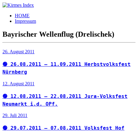
Zum
Inhalt
Kirmes
Tourpläne
HOME
springen
Index
und
Impressum
Beschickerlisten
der
Bayrischer Wellenflug (Drelischek)
letzten
Jahre
26. August 2011
🟢 26.08.2011 – 11.09.2011 Herbstvolksfest
Nürnberg
12. August 2011
🟢 12.08.2011 – 22.08.2011 Jura-Volksfest
Neumarkt i.d. OPf.
29. Juli 2011
🟢 29.07.2011 – 07.08.2011 Volksfest Hof