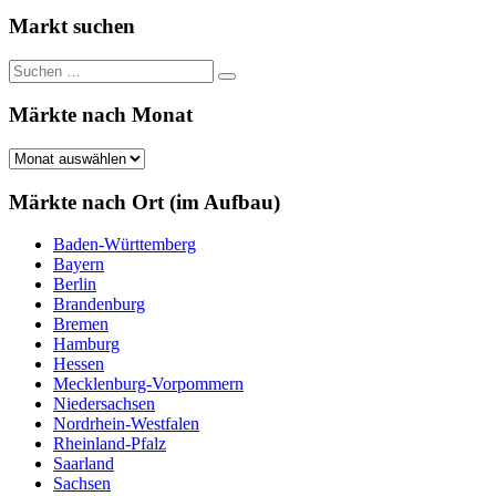
Beiträge
Beiträge
der
Markt suchen
Beiträge
Suchen
Suchen
nach:
Märkte nach Monat
Märkte
nach
Monat
Märkte nach Ort (im Aufbau)
Baden-Württemberg
Bayern
Berlin
Brandenburg
Bremen
Hamburg
Hessen
Mecklenburg-Vorpommern
Niedersachsen
Nordrhein-Westfalen
Rheinland-Pfalz
Saarland
Sachsen