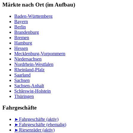
Monat
Märkte nach Ort (im Aufbau)
Baden-Württemberg
Bayern
Berlin
Brandenburg
Bremen
Hamburg
Hessen
Mecklenburg-Vorpommern
Niedersachsen
Nordrhein-Westfalen
Rheinland-Pfalz
Saarland
Sachsen
Sachsen-Anhalt
Schleswig-Holstein
Thüringen
Fahrgeschäfte
►
Fahrgeschäfte (aktiv)
►
Fahrgeschäfte (ehemalig)
►
Riesenräder (aktiv)