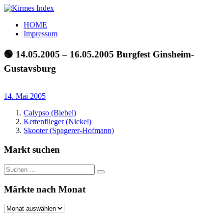
Zum
Inhalt
Kirmes
Tourpläne
HOME
springen
Index
und
Impressum
Beschickerlisten
der
🟢 14.05.2005 – 16.05.2005 Burgfest Ginsheim-
letzten
Gustavsburg
Jahre
14. Mai 2005
Calypso (Biebel)
Kettenflieger (Nickel)
Skooter (Spagerer-Hofmann)
Markt suchen
Suchen
Suchen
nach:
Märkte nach Monat
Märkte
nach