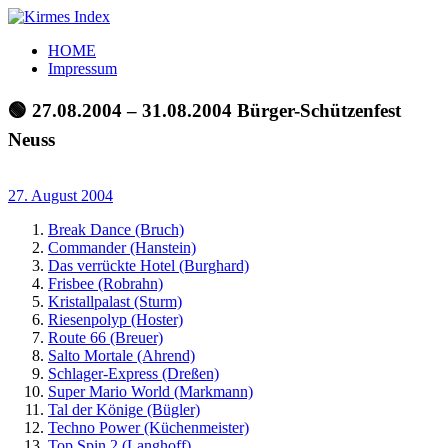
Zum
Inhalt
Kirmes
Tourpläne
HOME
springen
Index
und
Impressum
Beschickerlisten
der
🟢 27.08.2004 – 31.08.2004 Bürger-Schützenfest
letzten
Neuss
Jahre
27. August 2004
Break Dance (Bruch)
Commander (Hanstein)
Das verrückte Hotel (Burghard)
Frisbee (Robrahn)
Kristallpalast (Sturm)
Riesenpolyp (Hoster)
Route 66 (Breuer)
Salto Mortale (Ahrend)
Schlager-Express (Dreßen)
Super Mario World (Markmann)
Tal der Könige (Bügler)
Techno Power (Küchenmeister)
Top Spin 2 (Langhoff)