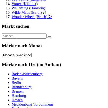
Vortex (Klünder)
Wellenflug (Hanstein)
Wilde Maus (Barth) 🎢
Wonder Wheel (Bruch) 🎡
Markt suchen
Suchen
Suchen
nach:
Märkte nach Monat
Märkte
nach
Monat
Märkte nach Ort (im Aufbau)
Baden-Württemberg
Bayern
Berlin
Brandenburg
Bremen
Hamburg
Hessen
Mecklenburg-Vorpommern