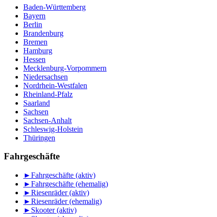
Baden-Württemberg
Bayern
Berlin
Brandenburg
Bremen
Hamburg
Hessen
Mecklenburg-Vorpommern
Niedersachsen
Nordrhein-Westfalen
Rheinland-Pfalz
Saarland
Sachsen
Sachsen-Anhalt
Schleswig-Holstein
Thüringen
Fahrgeschäfte
►
Fahrgeschäfte (aktiv)
►
Fahrgeschäfte (ehemalig)
►
Riesenräder (aktiv)
►
Riesenräder (ehemalig)
►
Skooter (aktiv)