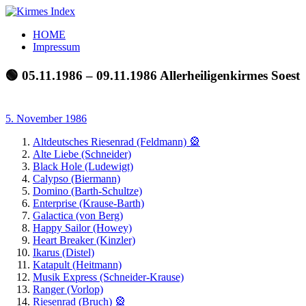
Zum
Inhalt
Kirmes
Tourpläne
HOME
springen
Index
und
Impressum
Beschickerlisten
der
🟢 05.11.1986 – 09.11.1986 Allerheiligenkirmes Soest
letzten
Jahre
5. November 1986
Altdeutsches Riesenrad (Feldmann) 🎡
Alte Liebe (Schneider)
Black Hole (Ludewigt)
Calypso (Biermann)
Domino (Barth-Schultze)
Enterprise (Krause-Barth)
Galactica (von Berg)
Happy Sailor (Howey)
Heart Breaker (Kinzler)
Ikarus (Distel)
Katapult (Heitmann)
Musik Express (Schneider-Krause)
Ranger (Vorlop)
Riesenrad (Bruch) 🎡