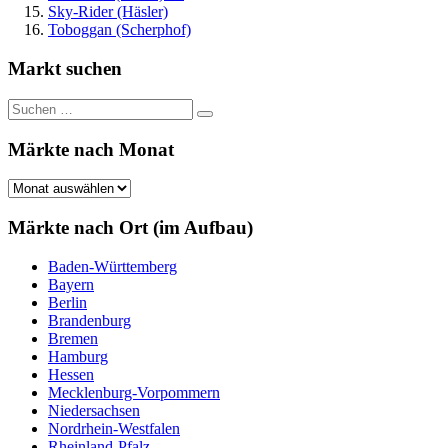
Sky-Rider (Häsler)
Toboggan (Scherphof)
Markt suchen
Suchen
Suchen
nach:
Märkte nach Monat
Märkte
nach
Monat
Märkte nach Ort (im Aufbau)
Baden-Württemberg
Bayern
Berlin
Brandenburg
Bremen
Hamburg
Hessen
Mecklenburg-Vorpommern
Niedersachsen
Nordrhein-Westfalen
Rheinland-Pfalz