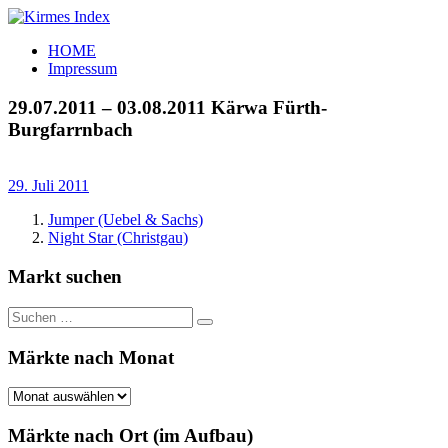
Zum
Inhalt
Kirmes
Tourpläne
HOME
springen
Index
und
Impressum
Beschickerlisten
der
29.07.2011 – 03.08.2011 Kärwa Fürth-
letzten
Burgfarrnbach
Jahre
29. Juli 2011
Jumper (Uebel & Sachs)
Night Star (Christgau)
Markt suchen
Suchen
Suchen
nach:
Märkte nach Monat
Märkte
nach
Monat
Märkte nach Ort (im Aufbau)