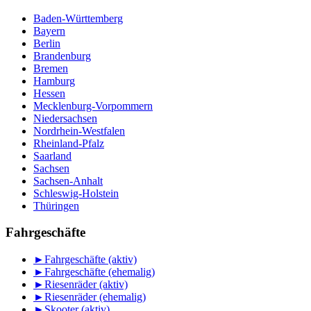
Baden-Württemberg
Bayern
Berlin
Brandenburg
Bremen
Hamburg
Hessen
Mecklenburg-Vorpommern
Niedersachsen
Nordrhein-Westfalen
Rheinland-Pfalz
Saarland
Sachsen
Sachsen-Anhalt
Schleswig-Holstein
Thüringen
Fahrgeschäfte
►
Fahrgeschäfte (aktiv)
►
Fahrgeschäfte (ehemalig)
►
Riesenräder (aktiv)
►
Riesenräder (ehemalig)
►
Skooter (aktiv)