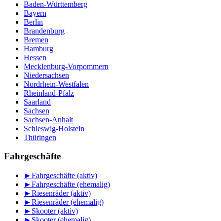
Baden-Württemberg
Bayern
Berlin
Brandenburg
Bremen
Hamburg
Hessen
Mecklenburg-Vorpommern
Niedersachsen
Nordrhein-Westfalen
Rheinland-Pfalz
Saarland
Sachsen
Sachsen-Anhalt
Schleswig-Holstein
Thüringen
Fahrgeschäfte
►
Fahrgeschäfte (aktiv)
►
Fahrgeschäfte (ehemalig)
►
Riesenräder (aktiv)
►
Riesenräder (ehemalig)
►
Skooter (aktiv)
►
Skooter (ehemalig)