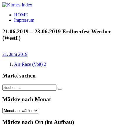
Zum
Inhalt
Kirmes
Tourpläne
HOME
springen
Index
und
Impressum
Beschickerlisten
der
21.06.2019 – 23.06.2019 Erdbeerfest Werther
letzten
(Westf.)
Jahre
21. Juni 2019
Air-Race (Voß) 2
Markt suchen
Suchen
Suchen
nach:
Märkte nach Monat
Märkte
nach
Monat
Märkte nach Ort (im Aufbau)