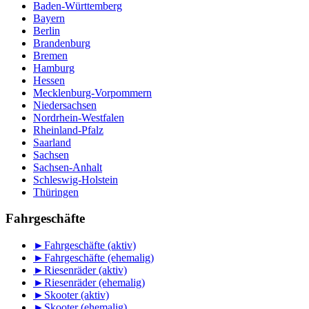
Baden-Württemberg
Bayern
Berlin
Brandenburg
Bremen
Hamburg
Hessen
Mecklenburg-Vorpommern
Niedersachsen
Nordrhein-Westfalen
Rheinland-Pfalz
Saarland
Sachsen
Sachsen-Anhalt
Schleswig-Holstein
Thüringen
Fahrgeschäfte
►
Fahrgeschäfte (aktiv)
►
Fahrgeschäfte (ehemalig)
►
Riesenräder (aktiv)
►
Riesenräder (ehemalig)
►
Skooter (aktiv)
►
Skooter (ehemalig)