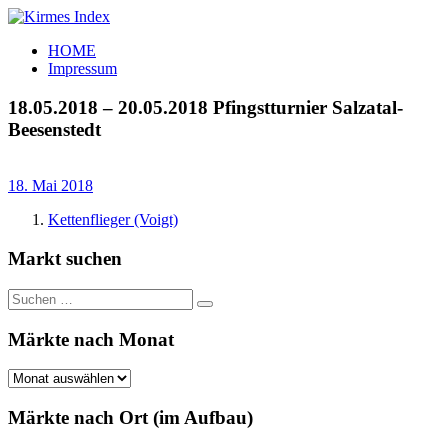
Zum
Inhalt
Kirmes
Tourpläne
HOME
springen
Index
und
Impressum
Beschickerlisten
der
18.05.2018 – 20.05.2018 Pfingstturnier Salzatal-
letzten
Beesenstedt
Jahre
18. Mai 2018
Kettenflieger (Voigt)
Markt suchen
Suchen
Suchen
nach:
Märkte nach Monat
Märkte
nach
Monat
Märkte nach Ort (im Aufbau)