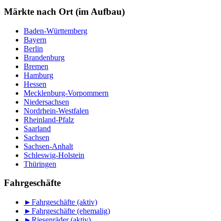
nach
Monat
Märkte nach Ort (im Aufbau)
Baden-Württemberg
Bayern
Berlin
Brandenburg
Bremen
Hamburg
Hessen
Mecklenburg-Vorpommern
Niedersachsen
Nordrhein-Westfalen
Rheinland-Pfalz
Saarland
Sachsen
Sachsen-Anhalt
Schleswig-Holstein
Thüringen
Fahrgeschäfte
►
Fahrgeschäfte (aktiv)
►
Fahrgeschäfte (ehemalig)
►
Riesenräder (aktiv)