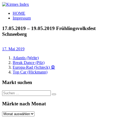
Zum
Inhalt
Kirmes
Tourpläne
HOME
springen
Index
und
Impressum
Beschickerlisten
der
17.05.2019 – 19.05.2019 Frühlingsvolksfest
letzten
Schneeberg
Jahre
17. Mai 2019
Atlantis (Welte)
Break Dance (Pilz)
Europa-Rad (Schieck) 🎡
Top Car (Hickmann)
Markt suchen
Suchen
Suchen
nach:
Märkte nach Monat
Märkte