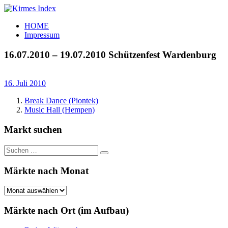
Zum
Inhalt
Kirmes
Tourpläne
HOME
springen
Index
und
Impressum
Beschickerlisten
der
16.07.2010 – 19.07.2010 Schützenfest Wardenburg
letzten
Jahre
16. Juli 2010
Break Dance (Piontek)
Music Hall (Hempen)
Markt suchen
Suchen
Suchen
nach:
Märkte nach Monat
Märkte
nach
Monat
Märkte nach Ort (im Aufbau)