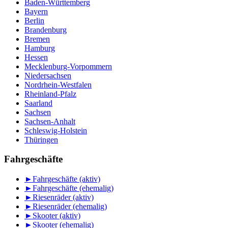
Baden-Württemberg
Bayern
Berlin
Brandenburg
Bremen
Hamburg
Hessen
Mecklenburg-Vorpommern
Niedersachsen
Nordrhein-Westfalen
Rheinland-Pfalz
Saarland
Sachsen
Sachsen-Anhalt
Schleswig-Holstein
Thüringen
Fahrgeschäfte
►
Fahrgeschäfte (aktiv)
►
Fahrgeschäfte (ehemalig)
►
Riesenräder (aktiv)
►
Riesenräder (ehemalig)
►
Skooter (aktiv)
►
Skooter (ehemalig)