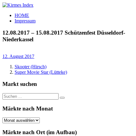
Zum
Inhalt
Kirmes
Tourpläne
HOME
springen
Index
und
Impressum
Beschickerlisten
der
12.08.2017 – 15.08.2017 Schützenfest Düsseldorf-
letzten
Niederkassel
Jahre
12. August 2017
Skooter (Hirsch)
Super Movie Star (Lütteke)
Markt suchen
Suchen
Suchen
nach:
Märkte nach Monat
Märkte
nach
Monat
Märkte nach Ort (im Aufbau)