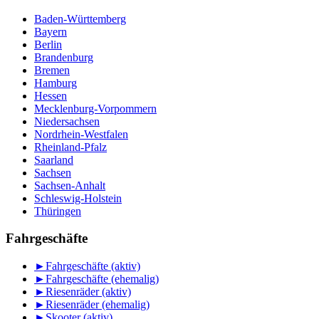
Baden-Württemberg
Bayern
Berlin
Brandenburg
Bremen
Hamburg
Hessen
Mecklenburg-Vorpommern
Niedersachsen
Nordrhein-Westfalen
Rheinland-Pfalz
Saarland
Sachsen
Sachsen-Anhalt
Schleswig-Holstein
Thüringen
Fahrgeschäfte
►
Fahrgeschäfte (aktiv)
►
Fahrgeschäfte (ehemalig)
►
Riesenräder (aktiv)
►
Riesenräder (ehemalig)
►
Skooter (aktiv)