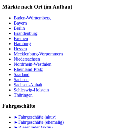
nach
Monat
Märkte nach Ort (im Aufbau)
Baden-Württemberg
Bayern
Berlin
Brandenburg
Bremen
Hamburg
Hessen
Mecklenburg-Vorpommern
Niedersachsen
Nordrhein-Westfalen
Rheinland-Pfalz
Saarland
Sachsen
Sachsen-Anhalt
Schleswig-Holstein
Thüringen
Fahrgeschäfte
►
Fahrgeschäfte (aktiv)
►
Fahrgeschäfte (ehemalig)
►
Riesenräder (aktiv)