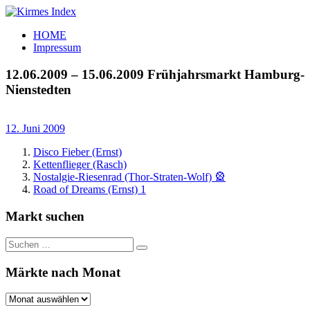
Zum
Inhalt
Kirmes
Tourpläne
HOME
springen
Index
und
Impressum
Beschickerlisten
der
12.06.2009 – 15.06.2009 Frühjahrsmarkt Hamburg-
letzten
Nienstedten
Jahre
12. Juni 2009
Disco Fieber (Ernst)
Kettenflieger (Rasch)
Nostalgie-Riesenrad (Thor-Straten-Wolf) 🎡
Road of Dreams (Ernst) 1
Markt suchen
Suchen
Suchen
nach:
Märkte nach Monat
Märkte