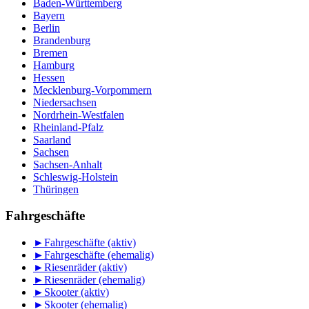
Baden-Württemberg
Bayern
Berlin
Brandenburg
Bremen
Hamburg
Hessen
Mecklenburg-Vorpommern
Niedersachsen
Nordrhein-Westfalen
Rheinland-Pfalz
Saarland
Sachsen
Sachsen-Anhalt
Schleswig-Holstein
Thüringen
Fahrgeschäfte
►
Fahrgeschäfte (aktiv)
►
Fahrgeschäfte (ehemalig)
►
Riesenräder (aktiv)
►
Riesenräder (ehemalig)
►
Skooter (aktiv)
►
Skooter (ehemalig)