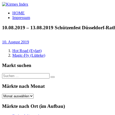
Zum
Inhalt
Kirmes
Tourpläne
HOME
springen
Index
und
Impressum
Beschickerlisten
der
10.08.2019 – 13.08.2019 Schützenfest Düsseldorf-Rat
letzten
Jahre
10. August 2019
Hot Road (Eylart)
Magic-Fly (Lütteke)
Markt suchen
Suchen
Suchen
nach:
Märkte nach Monat
Märkte
nach
Monat
Märkte nach Ort (im Aufbau)