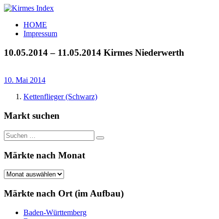
Zum
Inhalt
Kirmes
Tourpläne
HOME
springen
Index
und
Impressum
Beschickerlisten
der
10.05.2014 – 11.05.2014 Kirmes Niederwerth
letzten
Jahre
10. Mai 2014
Kettenflieger (Schwarz)
Markt suchen
Suchen
Suchen
nach:
Märkte nach Monat
Märkte
nach
Monat
Märkte nach Ort (im Aufbau)
Baden-Württemberg