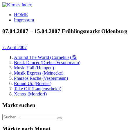
Zum
Inhalt
Kirmes
Tourpläne
HOME
springen
Index
und
Impressum
Beschickerlisten
der
07.04.2007 – 15.04.2007 Frühlingsmarkt Oldenburg
letzten
Jahre
7. April 2007
Around The World (Cornelius) 🎡
Break Dancer (Dreher-Vespermann)
Music Hall (Hempen)
Musik Express (Meinecke)
Pharaos Rache (Vespermann)
Round Up (Böseler)
Take Off (Langenscheidt)
Xenox (Mondorf)
Markt suchen
Suchen
Suchen
nach:
Märkte nach Monat