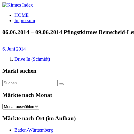
Zum
Inhalt
Kirmes
Tourpläne
HOME
springen
Index
und
Impressum
Beschickerlisten
der
06.06.2014 – 09.06.2014 Pfingstkirmes Remscheid-L
letzten
Jahre
6. Juni 2014
Drive In (Schmidt)
Markt suchen
Suchen
Suchen
nach:
Märkte nach Monat
Märkte
nach
Monat
Märkte nach Ort (im Aufbau)
Baden-Württemberg