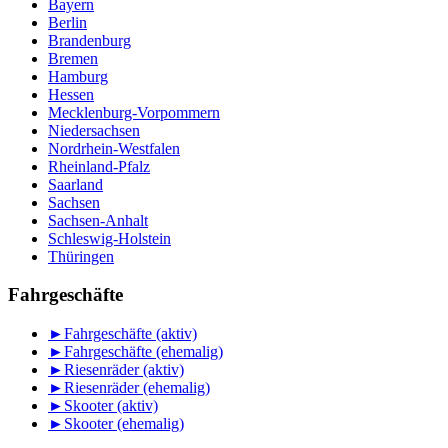
Bayern
Berlin
Brandenburg
Bremen
Hamburg
Hessen
Mecklenburg-Vorpommern
Niedersachsen
Nordrhein-Westfalen
Rheinland-Pfalz
Saarland
Sachsen
Sachsen-Anhalt
Schleswig-Holstein
Thüringen
Fahrgeschäfte
►
Fahrgeschäfte (aktiv)
►
Fahrgeschäfte (ehemalig)
►
Riesenräder (aktiv)
►
Riesenräder (ehemalig)
►
Skooter (aktiv)
►
Skooter (ehemalig)